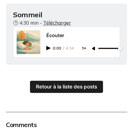
Sommeil
🕒 4:30 min -
Télécharger
Écouter
0:00
/
4:34
1×
Retour à la liste des posts
Comments