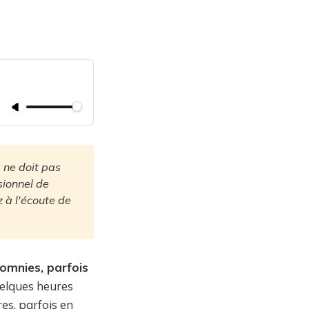
ne doit pas 
ionnel de 
à l'écoute de 
somnies, parfois
uelques heures
res, parfois en