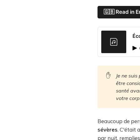
🇬🇧 Read in E
Éc
✋
Je ne suis
être consi
santé avan
votre corp
Beaucoup de pers
sévères
. C'était
par nuit, remplies