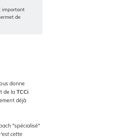
t important
permet de
nous donne
t de la
TCCi
rement déjà
oach "spécialisé"
'est cette