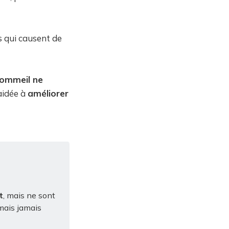
 qui causent de
sommeil ne
 aidée à
améliorer
t
, mais ne sont
 mais jamais