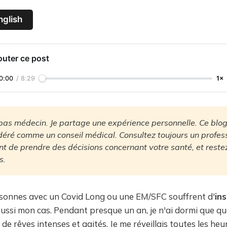
nglish
outer ce post
0:00
/
8:29
1×
 pas médecin. Je partage une expérience personnelle. Ce blog 
déré comme un conseil médical. Consultez toujours un profess
t de prendre des décisions concernant votre santé, et restez 
s.
onnes avec un Covid Long ou une EM/SFC souffrent d'
in
 aussi mon cas. Pendant presque un an, je n'ai dormi que q
 de rêves intenses et agités. Je me réveillais toutes les heu