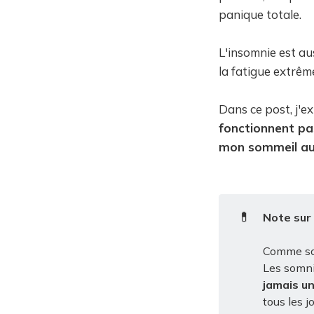
panique totale.
L'insomnie est a
la fatigue extrêm
Dans ce post, j'e
fonctionnent pa
mon sommeil au 
💊
Note sur
Comme sou
Les somni
jamais un
tous les jo