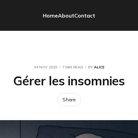
Home
About
Contact
04 NOV 2025
7 MIN READ
BY
ALICE
Gérer les insomnies
Share